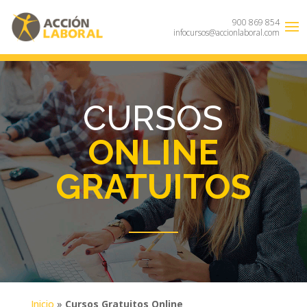
900 869 854
infocursos@accionlaboral.com
CURSOS
ONLINE
GRATUITOS
Inicio
»
Cursos Gratuitos Online