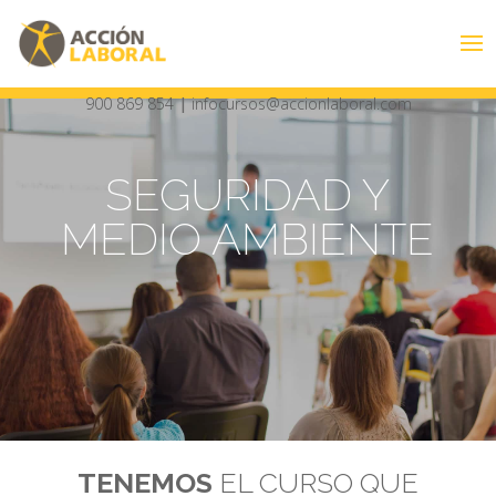
900 869 854
|
infocursos@accionlaboral.com
SEGURIDAD Y
MEDIO AMBIENTE
TENEMOS
EL CURSO QUE