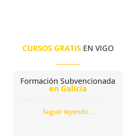
CURSOS GRATIS
EN VIGO
Formación Subvencionada
en Galicia
¿Quieres avanzar en tu carrera
profesional sin coste alguno? Dirígete
Seguir leyendo…
a las oficinas de Acción Laboral para
descubrir la variedad de cursos
gratuitos disponibles en Vigo y otras