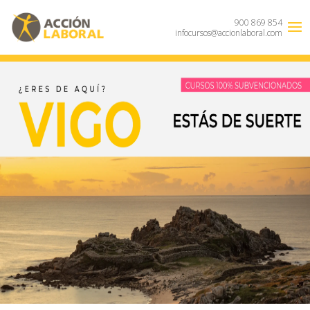
900 869 854
infocursos@accionlaboral.com