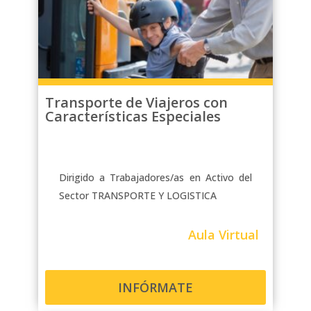
convenga, ya sea por la mañana,
tarde, noche o durante los fines de
semana. Además, contarás con un
foro para resolver tus dudas y
participar en tutorías personalizadas
con el instructor.
Transporte de Viajeros con
Características Especiales
Dirigido a Trabajadores/as en Activo del
Sector TRANSPORTE Y LOGISTICA
Aula Virtual
INFÓRMATE