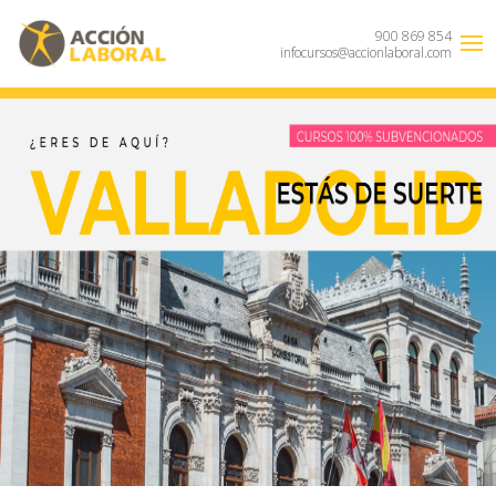
900 869 854
infocursos@accionlaboral.com