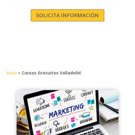
localidades de
Castilla y León
.
Ofrecemos formaciones en
modalidad online y presencial,
SOLICITA INFORMACIÓN
adaptándonos a tus horarios para
que puedas completar la formación a
tu ritmo. Explora nuestra oferta de
cursos gratuitos en Valladolid, dirigida
principalmente a trabajadores
activos, con plazas también
disponibles para desempleados y
autónomos.
Inicio
»
Cursos Gratuitos Valladolid
Consulta con el equipo de Acción
Laboral para conocer los requisitos y
empezar tu formación sin coste.
Cursos Gratis
Online
en
Valladolid