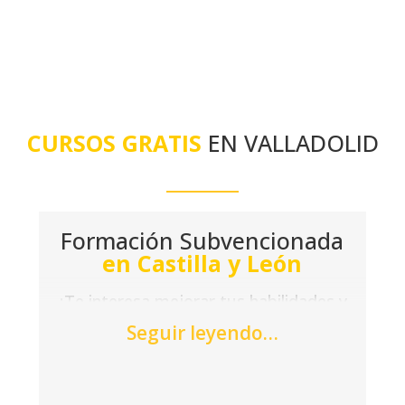
CURSOS GRATIS
EN VALLADOLID
Formación Subvencionada
en Castilla y León
¿Te interesa mejorar tus habilidades y
conocimientos sin ningún coste?
Seguir leyendo…
Visita las oficinas de Acción Laboral
para descubrir la amplia gama de
cursos gratuitos en Valladolid y otras