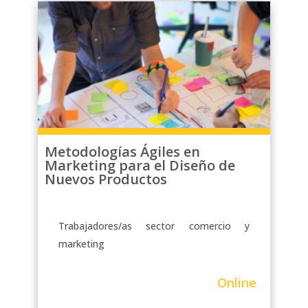
turnos rotativos. Podrás acceder al
contenido de las clases en cualquier
momento, ya sea por la mañana,
tarde o noche, e incluso durante los
fines de semana. Además, tendrás
acceso a un foro para resolver tus
dudas y participar en tutorías
personalizadas con los docentes.
Metodologías Ágiles en
Marketing para el Diseño de
Nuevos Productos
Trabajadores/as sector comercio y
marketing
Online