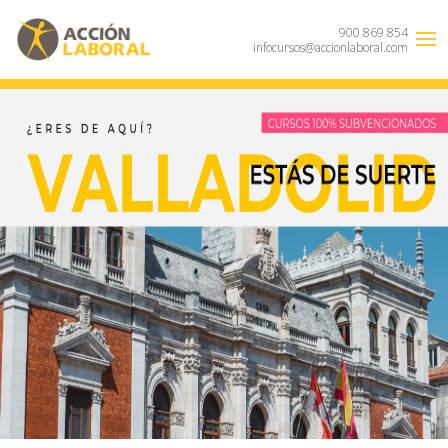
900 869 854
infocursos@accionlaboral.com