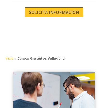
localidades de
Castilla y León
.
Ofrecemos formaciones en
modalidad online y presencial,
SOLICITA INFORMACIÓN
adaptándonos a tus horarios para
que puedas completar la formación a
tu ritmo. Explora nuestra oferta de
cursos gratuitos en Valladolid, dirigida
principalmente a trabajadores
activos, con plazas también
disponibles para desempleados y
autónomos.
Inicio
»
Cursos Gratuitos Valladolid
Consulta con el equipo de Acción
Laboral para conocer los requisitos y
empezar tu formación sin coste.
Cursos Gratis
Online
en
Valladolid