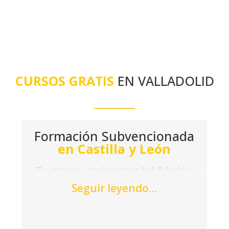
CURSOS GRATIS
EN VALLADOLID
Formación Subvencionada
en Castilla y León
¿Te interesa mejorar tus habilidades y
conocimientos sin ningún coste?
Seguir leyendo…
Visita las oficinas de Acción Laboral
para descubrir la amplia gama de
cursos gratuitos en Valladolid y otras