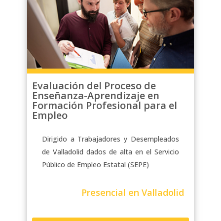
turnos rotativos. Podrás acceder al
contenido de las clases en cualquier
momento, ya sea por la mañana,
tarde o noche, e incluso durante los
fines de semana. Además, tendrás
acceso a un foro para resolver tus
dudas y participar en tutorías
personalizadas con los docentes.
Evaluación del Proceso de
Enseñanza-Aprendizaje en
Formación Profesional para el
Empleo
Dirigido a Trabajadores y Desempleados
de Valladolid dados de alta en el Servicio
Público de Empleo Estatal (SEPE)
Presencial en Valladolid