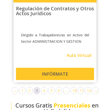
Regulación de Contratos y Otros
Actos Jurídicos
Dirigido a Trabajadores/as en Activo del
Sector ADMINISTRACION Y GESTION
Aula Virtual
INFÓRMATE
←
1
2
3
4
5
6
…
10
11
12
→
Cursos Gratis
Presenciales
en