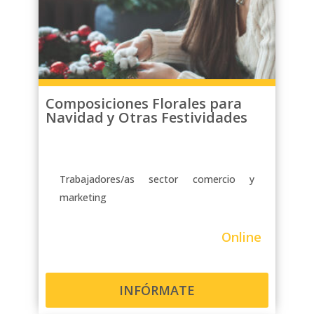
acceso a la plataforma y podrán ver
las clases cuando tengan tiempo, por
la mañana, por la noche o los fines de
semana. Además, tendrán un foro
donde resolver todas sus dudas y
tutorías con el docente.
Composiciones Florales para
Navidad y Otras Festividades
Trabajadores/as sector comercio y
marketing
Online
INFÓRMATE