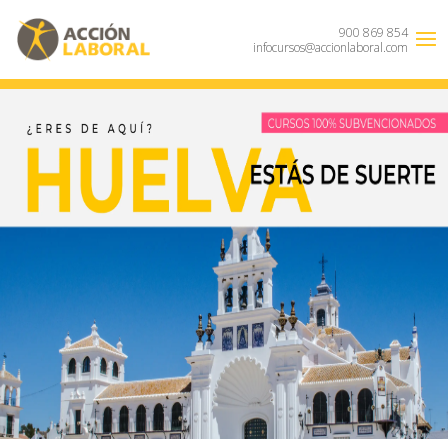
900 869 854
infocursos@accionlaboral.com