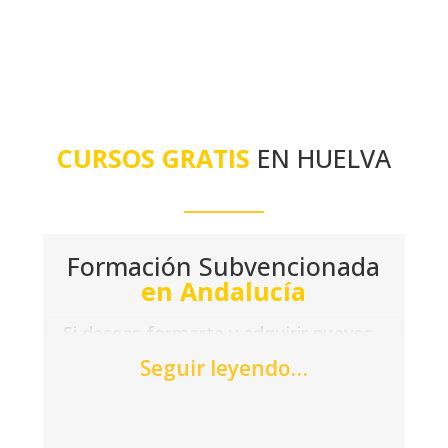
CURSOS GRATIS
EN HUELVA
Formación Subvencionada
en Andalucía
Si deseas formarte y adquirir nuevos
conocimientos, acude a las oficinas de
Seguir leyendo…
Acción Laboral y encuentra un curso
sin coste en
Sevilla
,
Córdoba
o Huelva.
En formato online o presencial, nos