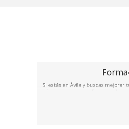
Forma
Si estás en Ávila y buscas mejorar 
ofrecemos una amplia gama de cur
y autónomos.
Con opciones tanto online como pre
avanzar a tu propio ritmo.