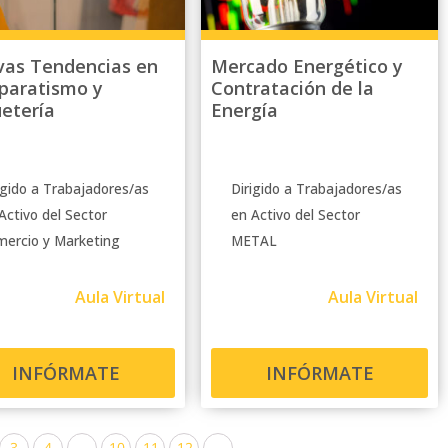
as Tendencias en
Mercado Energético y
paratismo y
Contratación de la
etería
Energía
igido a Trabajadores/as
Dirigido a Trabajadores/as
Activo del Sector
en Activo del Sector
ercio y Marketing
METAL
Aula Virtual
Aula Virtual
INFÓRMATE
INFÓRMATE
3
4
…
10
11
12
→