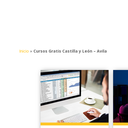
No necesitas gastar mucho dinero p
especializados te guiarán de manera
gratuitos en Ávila están financiado
de primera clase con un Diploma Ofici
Inicio
»
Cursos Gratis Castilla y León – Avila
Estos cursos online son especialmen
ver las clases cuando te convenga,
acceso a un foro donde resolver tus