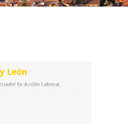
 y León
ecuado! En Acción Laboral,
bajadores ocupados, desempleados
des y horarios, permitiéndote