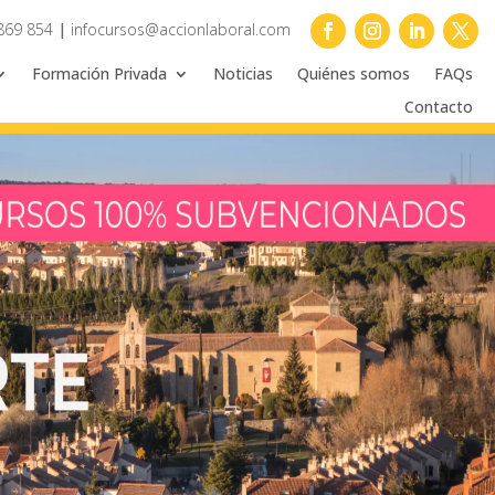
869 854
|
infocursos@accionlaboral.com
Formación Privada
Noticias
Quiénes somos
FAQs
Contacto