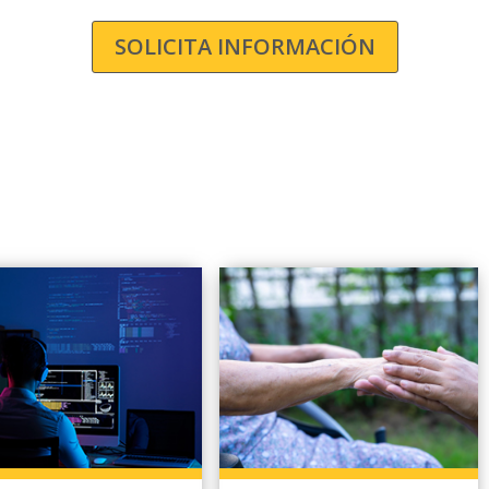
Cursos Gratis
Online
en Ávila
SOLICITA INFORMACIÓN
ara obtener una formación de calidad. En Acción Lab
 práctica y teórica, aprovechando al máximo las nuev
s por el SEPE, Servicio Público de Empleo Estatal, ga
al al finalizar.
te útiles para quienes tienen horarios complicados. 
 ya sea por la mañana, por la noche o durante los fi
 dudas y tutorías personalizadas con el docente.