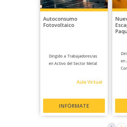
Autoconsumo
Nuev
Fotovoltaico
Esca
Paqu
Dir
Dirigido a Trabajadores/as
en 
en Activo del Sector Metal
Com
Aula Virtual
INFÓRMATE
1
2