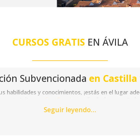
CURSOS GRATIS
EN ÁVILA
ción Subvencionada
en Castilla
tus habilidades y conocimientos, ¡estás en el lugar ad
sos gratuitos en
Castilla y León
, diseñados para tra
Seguir leyendo…
senciales, nuestros cursos se adaptan a tus necesida