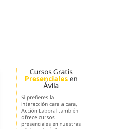
oral, nuestros tutores
as tecnologías. Los cursos online
rantizando que recibas una educación
Podrás acceder a la plataforma y
nes de semana. Además, tendrás
Cursos Gratis
Presenciales
en
Ávila
Si prefieres la
interacción cara a cara,
Acción Laboral también
ofrece cursos
presenciales en nuestras