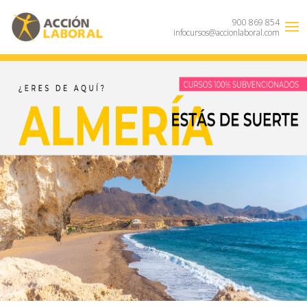
900 869 854
infocursos@accionlaboral.com