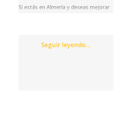
Si estás en Almería y deseas mejorar
tus habilidades y conocimientos,
¡tenemos justo lo que necesitas! En
Acción Laboral, ofrecemos una amplia
gama de cursos gratuitos en
Andalucía
, ideales para trabajadores
Seguir leyendo…
ocupados, desempleados y
autónomos.
Disponemos de opciones tanto online
como presenciales, adaptadas a tus
necesidades y horarios para que
puedas formarte a tu propio ritmo.
Cursos Gratis
Online
en
Almería
No necesitas gastar mucho dinero
para obtener una formación de