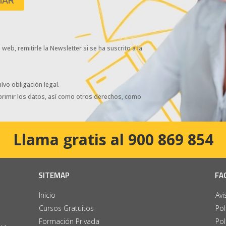
eb, remitirle la Newsletter si se ha suscrito a la
lvo obligación legal.
uprimir los datos, así como otros derechos, como
Llama gratis al 900 869 854
SITEMAP
FA
Inicio
Avi
Cursos Gratuitos
Pol
Formación Privada
Pol