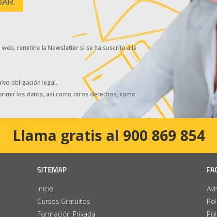
eb, remitirle la Newsletter si se ha suscrito a la
lvo obligación legal.
uprimir los datos, así como otros derechos, como
Llama gratis al 900 869 854
SITEMAP
FA
Inicio
Avi
Cursos Gratuitos
Pol
Formación Privada
Pol