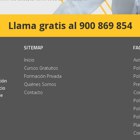
Llama gratis al 900 869 854
SITEMAP
FA
Inicio
Avi
Cursos Gratuitos
Pol
Formación Privada
Pol
ción
Quiénes Somos
Pre
cio
Contacto
Con
de
Pol
Pol
Pol
Pla
Co