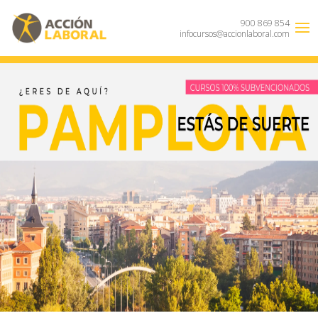
900 869 854
infocursos@accionlaboral.com