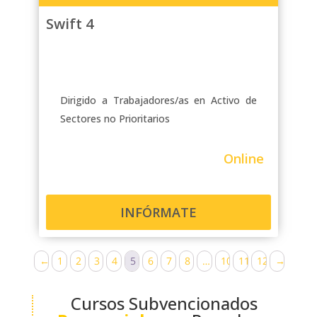
Swift 4
Dirigido a Trabajadores/as en Activo de
Sectores no Prioritarios
Online
INFÓRMATE
←
1
2
3
4
5
6
7
8
…
10
11
12
→
Cursos Subvencionados