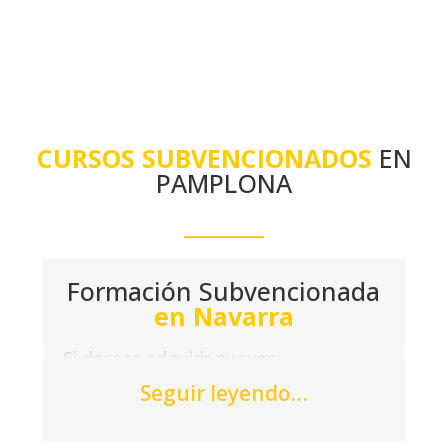
CURSOS SUBVENCIONADOS
EN
PAMPLONA
Formación Subvencionada
en Navarra
Si deseas adquirir nuevos
conocimientos y formarte sin coste,
Seguir leyendo…
visita las oficinas de Acción Laboral
para encontrar un curso