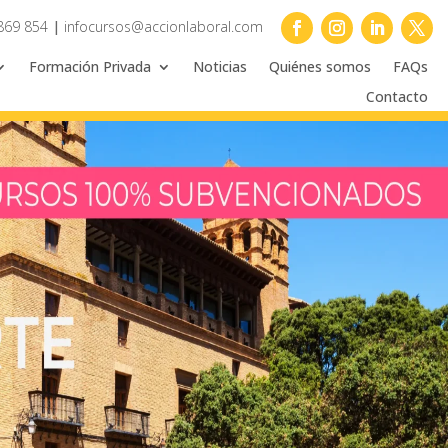
869 854
|
infocursos@accionlaboral.com
Formación Privada
Noticias
Quiénes somos
FAQs
Contacto