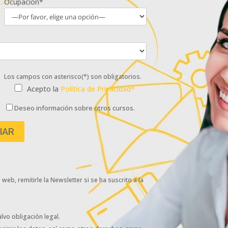
Ocupación*
Los campos con asterisco(*) son obligatorios.
Acepto la
Política de Privacidad*
Deseo información sobre otros cursos.
eb, remitirle la Newsletter si se ha suscrito a la
lvo obligación legal.