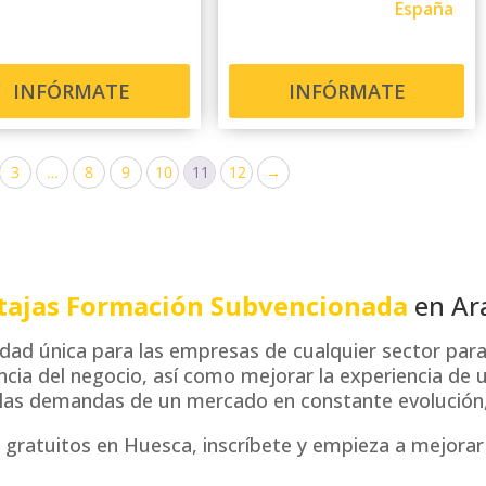
España
INFÓRMATE
INFÓRMATE
3
…
8
9
10
11
12
→
tajas Formación Subvencionada
en Ar
d única para las empresas de cualquier sector para 
cia del negocio, así como mejorar la experiencia de usu
las demandas de un mercado en constante evolución, t
gratuitos en Huesca, inscríbete y empieza a mejorar t