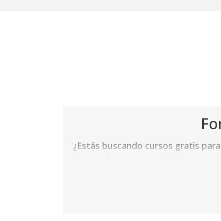
Fo
¿Estás buscando cursos gratis par
buscas formarte y adquirir nuevos c
Huesca o
Zaragoza
. , ideales par
Ofrecemos formación tanto online c
formación a tu ritmo. Descubre tod
aunque con algunas plazas disponi