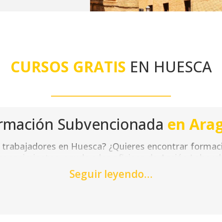
CURSOS GRATIS
EN HUESCA
rmación Subvencionada
en Ara
a trabajadores en Huesca? ¿Quieres encontrar formac
onocimientos, acude a las oficinas de Acción Laboral
a trabajadores ocupados, desempleados y autónomos.
Seguir leyendo…
omo presencial, adaptándonos a tus necesidades y ho
os los cursos gratuitos en Huesca dirigidos prefer
bles para desempleados y autónomos. Independientem