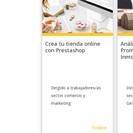
Crea tu tienda online
Análi
con Prestashop
Prom
Inmo
Dirigido a trabajadores/as
Dir
sector comercio y
sec
marketing
Ges
Online