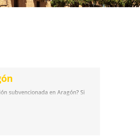
gón
ión subvencionada en Aragón? Si
 y encuentra un curso sin coste en
rarios para que puedas realizar la
entemente a trabajadores ocupados,
ente de tu situación laboral