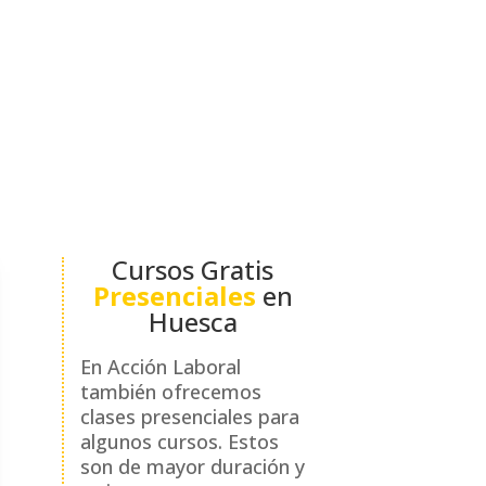
 cursos.
r una buena formación. En Acción
s sectores sin que el alumno tenga
del curso.
 Servicio Público de Empleo Estatal.
or los alumnos a través de un
Cursos Gratis
Presenciales
en
Huesca
En Acción Laboral
también ofrecemos
clases presenciales para
algunos cursos. Estos
son de mayor duración y