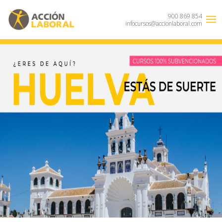
900 869 854
infocursos@accionlaboral.com