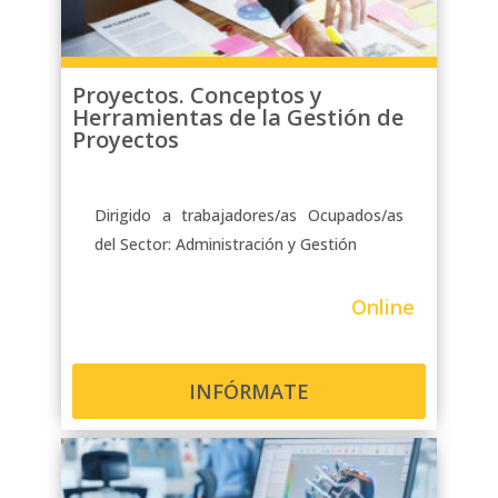
acceso a la plataforma y podrán ver
las clases cuando tengan tiempo, por
la mañana, por la noche o los fines de
Proyectos. Conceptos y
semana. Además, tendrán un foro
Herramientas de la Gestión de
donde resolver todas sus dudas y
Proyectos
tutorías con el docente.
Dirigido a trabajadores/as Ocupados/as
del Sector: Administración y Gestión
Online
INFÓRMATE