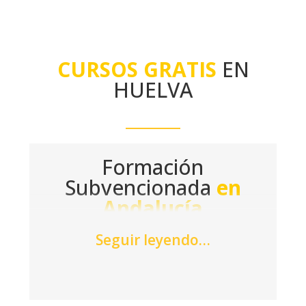
CURSOS GRATIS
EN
HUELVA
Formación
Subvencionada
en
Andalucía
Si deseas formarte y adquirir nuevos
Seguir leyendo…
conocimientos, acude a las oficinas de
Acción Laboral y encuentra un curso
sin coste en
Sevilla
,
Córdoba
o Huelva.
En formato online o presencial, nos