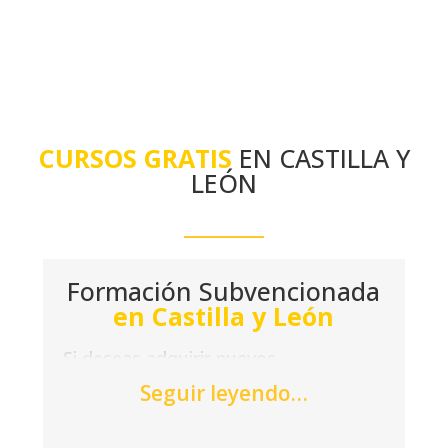
CURSOS GRATIS
EN CASTILLA Y
LEÓN
Formación Subvencionada
en Castilla y León
Si deseas adquirir nuevos
conocimientos y formarte sin coste,
Seguir leyendo…
visita las oficinas de Acción Laboral
para encontrar un curso gratuito en