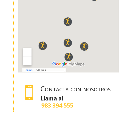
beneficiosos para aquellos
trabajadores con jornadas partidas o
turnos rotativos. Podrán acceder a la
plataforma en el momento que les
resulte más conveniente, ya sea por la
mañana, tarde, noche o fines de
semana. Además, tendrán a su
disposición un foro para resolver
dudas y tutorías personalizadas con
el docente.
Contacta con nosotros

Llama al
983 394 555