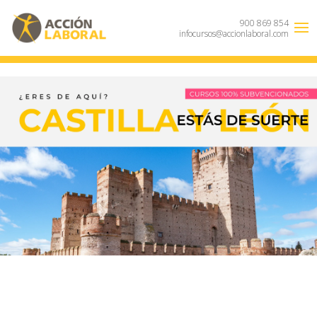
900 869 854
infocursos@accionlaboral.com