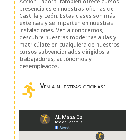
Acción Laboral también ofrece cursos
presenciales en nuestras oficinas de
No es necesario gastar mucho dinero
Castilla y León. Estas clases son más
para obtener una formación de
extensas y se imparten en nuestras
calidad. Nuestros tutores,
instalaciones. Ven a conocernos,
especializados en diversos sectores,
descubre nuestras modernas aulas y
imparten clases tanto prácticas como
matricúlate en cualquiera de nuestros
teóricas, aprovechando las
cursos subvencionados dirigidos a
oportunidades que brindan las nuevas
trabajadores, autónomos y
tecnologías. Los cursos online
desempleados.
gratuitos de Acción Laboral en
Castilla y León están financiados por
el SEPE, Servicio Público de Empleo
Ven a nuestras oficinas:

Estatal, que asegura la calidad del
curso y certifica las habilidades
adquiridas por los estudiantes con un
Diploma Oficial.
Los cursos online gratuitos en Castilla
y León son especialmente