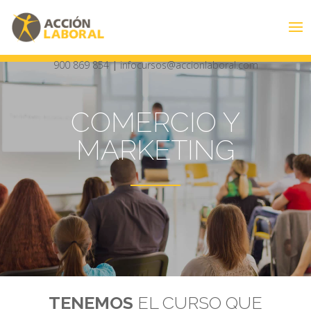
900 869 854
|
infocursos@accionlaboral.com
COMERCIO Y
MARKETING
TENEMOS
EL CURSO QUE