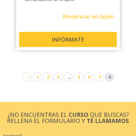
Presencial en Gijón
INFÓRMATE
←
1
2
3
…
5
6
7
8
¿NO ENCUENTRAS EL
CURSO
QUE BUSCAS?
RELLENA EL FORMULARIO Y
TE LLAMAMOS
Nombre*